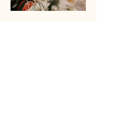
JACKYS WEDDINGS ∙ FINE ART OF CELEBRATION ∙
AM BRÜHLGRABEN 7∙ 68361 FREISBACH
INFO@JACKYS-WEDDINGS.COM